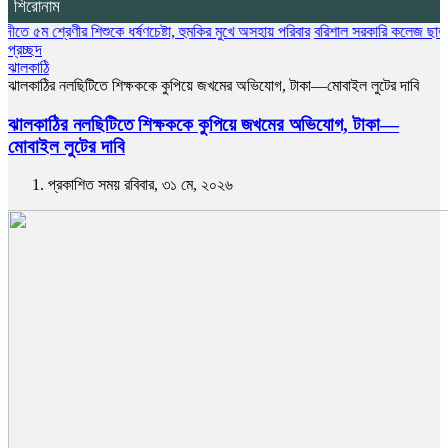
শিরোনাম
রেণীর শিশুকে ধর্ষণচেষ্টা, হুমকির মুখে অসহায় পরিবার
বরিশাল সরকারি কলেজ ছাত্রদলের বৃক্ষরো
প্রচ্ছদ
ঝালকাঠি
ঝালকা‌ঠির নলছিটিতে শিক্ষককে কুপিয়ে জখমের অভিযোগ, টাকা—মোবাইল লুটের দাবি
ঝালকা‌ঠির নলছিটিতে শিক্ষককে কুপিয়ে জখমের অভিযোগ, টাকা—
মোবাইল লুটের দাবি
প্রকাশিত সময় রবিবার, ৩১ মে, ২০২৬