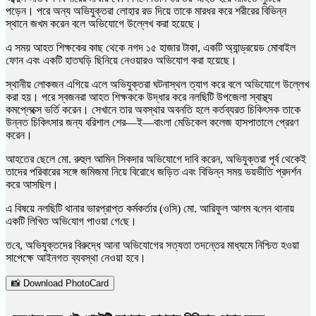
পড়েন। পরে অন্য অভিযুক্তরা লোহার রড দিয়ে তাকে মারধর করে শরীরের বিভিন্ন
স্থানে জখম করেন বলে অভিযোগে উল্লেখ করা হয়েছে।
এ সময় আহত শিক্ষকের কাছ থেকে নগদ ১৫ হাজার টাকা, একটি অ্যান্ড্রয়েড মোবাইল
ফোন এবং একটি হাতঘড়ি ছিনিয়ে নেওয়ারও অভিযোগ করা হয়েছে।
স্থানীয় লোকজন এগিয়ে এলে অভিযুক্তরা ঘটনাস্থল ত্যাগ করে বলে অভিযোগে উল্লেখ
করা হয়। পরে স্বজনরা আহত শিক্ষককে উদ্ধার করে নলছিটি উপজেলা স্বাস্থ্য
কমপ্লেক্সে ভর্তি করেন। সেখানে তার অবস্থার অবনতি হলে কর্তব্যরত চিকিৎসক তাকে
উন্নত চিকিৎসার জন্য বরিশাল শের—ই—বাংলা মেডিকেল কলেজ হাসপাতালে প্রেরণ
করেন।
আহতের ছেলে মো. রুহুল আমিন সিকদার অভিযোগে দাবি করেন, অভিযুক্তরা পূর্ব থেকেই
তাদের পরিবারের সঙ্গে জমিজমা নিয়ে বিরোধে জড়িত এবং বিভিন্ন সময় ভয়ভীতি প্রদর্শন
করে আসছিল।
এ বিষয়ে নলছিটি থানার ভারপ্রাপ্ত কর্মকর্তার (ওসি) মো. আ‌রিফুল আলম ব‌লেন থানায়
এক‌টি লি‌খিত অ‌ভি‌যোগ পাওয়া গে‌ছে।
ত‌বে, অভিযুক্তদের বিরুদ্ধে আনা অভিযোগের সত্যতা তদন্তের মাধ্যমে নিশ্চিত হওয়া
সাপেক্ষে আইনগত ব্যবস্থা নেওয়া হবে।
📸 Download PhotoCard