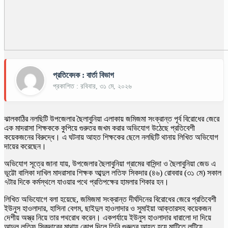
প্রতিবেদক : বার্তা বিভাগ
প্রকাশিত : রবিবার, ৩১ মে, ২০২৬
ঝালকাঠির নলছিটি উপজেলার ছৈলাবুনিয়া এলাকায় জমিজমা সংক্রান্ত পূর্ব বিরোধের জেরে
এক মাদরাসা শিক্ষককে কুপিয়ে গুরুতর জখম করার অভিযোগ উঠেছে প্রতিবেশী
কয়েকজনের বিরুদ্ধে। এ ঘটনায় আহত শিক্ষকের ছেলে নলছিটি থানায় লিখিত অভিযোগ
দায়ের করেছেন।
অভিযোগ সূত্রে জানা যায়, উপজেলার ছৈলাবুনিয়া গ্রামের বাসিন্দা ও ছৈলাবুনিয়া জেড এ
ভূট্টো বালিকা দাখিল মাদরাসার শিক্ষক আব্দুল লতিফ সিকদার (৪৬) রোববার (৩১ মে) সকাল
৭টার দিকে কর্মস্থলে যাওয়ার পথে প্রতিপক্ষের হামলার শিকার হন।
লিখিত অভিযোগে বলা হয়েছে, জমিজমা সংক্রান্ত দীর্ঘদিনের বিরোধের জেরে প্রতিবেশী
ইউনুস হাওলাদার, হাসিনা বেগম, ছাইদুল হাওলাদার ও সুমাইয়া আক্তারসহ কয়েকজন
দেশীয় অস্ত্র নিয়ে তার পথরোধ করেন। একপর্যায়ে ইউনুস হাওলাদার ধারালো দা দিয়ে
আব্দুল লতিফ সিকদারের মাথায় কোপ দিলে তিনি গুরুতর আহত হয়ে মাটিতে লুটিয়ে