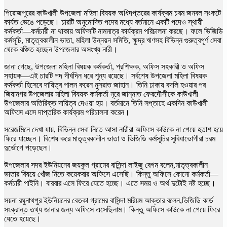
পিরোজপুরের কাউখালী উপজেলা মহিলা বিষয়ক অধিদপ্তরের কার্যক্রম চরম জনবল সংকটে
কার্যত ভেঙে পড়েছে। চারটি অনুমোদিত পদের মধ্যে বর্তমানে একটি পদেও স্থায়ী
কর্মকর্তা—কর্মচারী না থাকায় অফিসটি নামমাত্র কার্যক্রম পরিচালনা করছে। ফলে ভিজিডি
কর্মসূচি, মাতৃত্বকালীন ভাতা, মহিলা উন্নয়ন সমিতি, ক্ষুদ্র ঋণসহ বিভিন্ন গুরুত্বপূর্ণ সেবা
থেকে বঞ্চিত হচ্ছেন উপজেলার অসংখ্য নারী।
জানা গেছে, উপজেলা মহিলা বিষয়ক কর্মকর্তা, প্রশিক্ষক, অফিস সহকারী ও অফিস
সহায়ক—এই চারটি পদ দীর্ঘদিন ধরে শূন্য রয়েছে। সর্বশেষ উপজেলা মহিলা বিষয়ক
কর্মকর্তা হিসেবে দায়িত্ব পালন করেন নুসরাত জাহান। তিনি ঢাকায় বদলি হওয়ার পর
জিয়ানগর উপজেলার মহিলা বিষয়ক কর্মকর্তা নূরে জান্নাত ফেরদৌসীকে কাউখালী
উপজেলার অতিরিক্ত দায়িত্ব দেওয়া হয়। বর্তমানে তিনি সপ্তাহে একদিন কাউখালী
অফিসে এসে দাপ্তরিক কার্যক্রম পরিচালনা করেন।
সরেজমিনে দেখা যায়, বিভিন্ন সেবা নিতে আসা নারীরা অফিসে কাউকে না পেয়ে হতাশ হয়ে
ফিরে যাচ্ছেন। বিশেষ করে মাতৃত্বকালীন ভাতা ও ভিজিডি কর্মসূচির সুবিধাভোগীরা চরম
দুর্ভোগে পড়েছেন।
উপজেলার সদর ইউনিয়নের জয়কুল গ্রামের বাসিন্দা লাইজু বেগম বলেন,মাতৃত্বকালীন
ভাতার বিষয়ে খোঁজ নিতে কয়েকবার অফিসে এসেছি। কিন্তু অফিসে কোনো কর্মকর্তা—
কর্মচারী পাইনি। বারবার এসে ফিরে যেতে হচ্ছে। এতে সময় ও অর্থ দুটোই নষ্ট হচ্ছে।
সয়না রঘুনাথপুর ইউনিয়নের বেতকা গ্রামের বাসিন্দা মরিয়ম আক্তার বলেন,ভিজিডি কার্ড
সংক্রান্ত তথ্য জানার জন্য অফিসে এসেছিলাম। কিন্তু অফিসে কাউকে না পেয়ে ফিরে
যেতে হয়েছে।