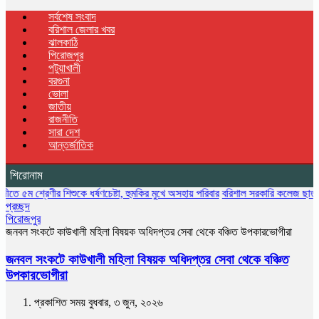
সর্বশেষ সংবাদ
বরিশাল জেলার খবর
ঝালকাঠি
পিরোজপুর
পটুয়াখালী
বরগুনা
ভোলা
জাতীয়
রাজনীতি
সারা দেশ
আন্তর্জাতিক
শিরোনাম
 শ্রেণীর শিশুকে ধর্ষণচেষ্টা, হুমকির মুখে অসহায় পরিবার
বরিশাল সরকারি কলেজ ছাত্রদলের বৃক্
প্রচ্ছদ
পিরোজপুর
জনবল সংকটে কাউখালী মহিলা বিষয়ক অধিদপ্তর সেবা থেকে বঞ্চিত উপকারভোগীরা
জনবল সংকটে কাউখালী মহিলা বিষয়ক অধিদপ্তর সেবা থেকে বঞ্চিত
উপকারভোগীরা
প্রকাশিত সময় বুধবার, ৩ জুন, ২০২৬