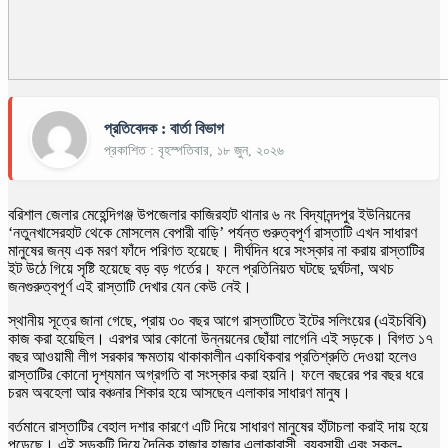
প্রতিবেদক : বার্তা বিভাগ
প্রকাশিত : বৃহস্পতিবার, ১৮ জুন, ২০২৬
বরিশাল জেলার মেহেন্দিগঞ্জ উপজেলার কাজিরহাট থানার ৬ নং বিদ্যানন্দপুর ইউনিয়নের
‘নতুনখাসেরহাট থেকে মোসলেম বেপারী বাড়ি’ পর্যন্ত গুরুত্বপূর্ণ রাস্তাটি এখন সাধারণ
মানুষের জন্য এক মরণ ফাঁদে পরিণত হয়েছে। দীর্ঘদিন ধরে সংস্কার না করায় রাস্তাটির
ইট উঠে গিয়ে সৃষ্টি হয়েছে বড় বড় গর্তের। ফলে প্রতিনিয়ত ঘটছে দুর্ঘটনা, অথচ
জনগুরুত্বপূর্ণ এই রাস্তাটি দেখার যেন কেউ নেই।
​স্থানীয় সূত্রে জানা গেছে, প্রায় ৩০ বছর আগে রাস্তাটিতে ইটের সলিংয়ের (এইচবিবি)
কাজ করা হয়েছিল। এরপর আর কোনো উন্নয়নের ছোঁয়া লাগেনি এই সড়কে। বিগত ১৭
বছর আওয়ামী লীগ সরকার ক্ষমতায় থাকাকালীন একাধিকবার প্রতিশ্রুতি দেওয়া হলেও
রাস্তাটির কোনো দৃশ্যমান অগ্রগতি বা সংস্কার করা হয়নি। ফলে বছরের পর বছর ধরে
চরম অবহেলা আর বঞ্চনার শিকার হয়ে আসছেন এলাকার সাধারণ মানুষ।
​বর্তমানে রাস্তাটির বেহাল দশার কারণে এটি দিয়ে সাধারণ মানুষের হাঁটাচলা করাই দায় হয়ে
পড়েছে। এই সড়কটি দিয়ে দৈনিক হাজার হাজার এলাকাবাসী, ব্যবসায়ী এবং স্কুল-