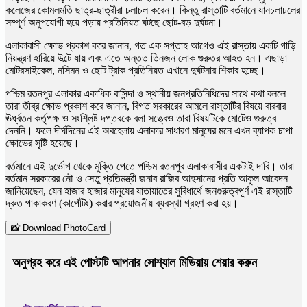
কলেজের কোমলমতি ছাত্র-ছাত্রীরা চলাচল করেন। কিন্তু রাস্তাটি বর্তমানে যানচলাচলের
সম্পূর্ণ অনুপযোগী হয়ে পড়ায় প্রতিনিয়ত ঘটছে ছোট-বড় দুর্ঘটনা।
​এলাকাবাসী ক্ষোভ প্রকাশ করে জানান, গত এক সপ্তাহ আগেও এই রাস্তায় একটি গাড়ি
নিয়ন্ত্রণ হারিয়ে উল্টে যায় এবং এতে অন্তত তিনজন লোক গুরুতর আহত হন। এছাড়া
মোটরসাইকেল, নসিমন ও ছোট ট্রাক প্রতিনিয়ত এখানে দুর্ঘটনার শিকার হচ্ছে।
​পশ্চিম রতনপুর এলাকার একাধিক বাসিন্দা ও স্থানীয় জনপ্রতিনিধিদের সাথে কথা বললে
তারা তীব্র ক্ষোভ প্রকাশ করে জানান, বিগত সরকারের আমলে রাস্তাটির বিষয়ে বারবার
ঊর্ধ্বতন কর্তৃপক্ষ ও সংশ্লিষ্ট দপ্তরকে বলা সত্ত্বেও তারা বিষয়টিকে মোটেও গুরুত্ব
দেননি। ফলে দীর্ঘদিনের এই অবহেলায় এলাকার সাধারণ মানুষের মনে এখন ব্যাপক চাপা
ক্ষোভের সৃষ্টি হয়েছে।
​বর্তমানে এই দুর্ভোগ থেকে মুক্তি পেতে পশ্চিম রতনপুর এলাকাবাসীর একটাই দাবি। তারা
বর্তমান সরকারের নৌ ও সেতু প্রতিমন্ত্রী জনাব রাজিব আহসানের প্রতি আকুল আবেদন
জানিয়েছেন, যেন হাজার হাজার মানুষের যাতায়াতের সুবিধার্থে জনগুরুত্বপূর্ণ এই রাস্তাটি
দ্রুত পাকাকরণ (কার্পেটিং) করার প্রয়োজনীয় ব্যবস্থা গ্রহণ করা হয়।
📸 Download PhotoCard
অনুগ্রহ করে এই পোস্টটি আপনার সোশ্যাল মিডিয়ায় শেয়ার করুন