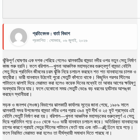
প্রতিবেদক : বার্তা বিভাগ
প্রকাশিত : সোমবার, ০৬ জুলাই, ২০২৬
ঝুঁকিপূর্ণ ঘোষণার এক দশক পেরিয়ে গেলেও ঝালকাঠির বাসন্ডা নদীর ওপর নতুন সেতু নির্মাণ
কাজ শুরু হয়নি। ফলে বরিশাল—খুলনা আঞ্চলিক মহাসড়কের গুরুত্বপূর্ণ বাসন্ডা বেইলি
সেতু দিয়ে প্রতিদিন জীবনের চরম ঝুঁকি নিয়ে চলাচল করছেন শত শত যানবাহনের চালক ও
যাত্রীরা। ভারী যানবাহন উঠলেই পুরো সেতুটি কাঁপতে থাকে। কিছুদিন পরপর স্টিলের
পাটাতনে ঝালাই দিয়ে মেরামত করা হলেও কয়েক দিনের মধ্যেই তা আবার আগের ক্ষয়িষ্ণু
অবস্থায় ফিরে যায়। ফলে যেকোনো সময় সেতুটি ভেঙে বড় ধরনের দুর্ঘটনার আশঙ্কা
করছেন স্থানীয়রা।
সড়ক ও জনপথ (সওজ) বিভাগের ঝালকাঠি কার্যালয় সূত্রে জানা গেছে, ১৯৮৯ সালে
ঝালকাঠি সদর উপজেলার বাসন্ডা নদীর ওপর প্রায় ৩৯৪ ফুট দীর্ঘ ও ২৫ ফুট প্রস্থের এই
বেইলি সেতুটি নির্মাণ করা হয়। বরিশাল—খুলনা আঞ্চলিক মহাসড়কের গুরুত্বপূর্ণ এ সেতু
দিয়ে প্রতিদিন গড়ে ৫০০ থেকে ৭০০ ভারী যানবাহন চলাচল করে। অতিরিক্ত যানবাহনের
চাপের কারণে প্রায়ই সেতুর স্টিলের পাটাতন ফেটে যায় এবং নাট—বল্টু ঢিলে হয়ে পড়ে।
ফলে নিয়মিত মেরামত করা হলেও তা দীর্ঘস্থায়ী সমাধান দিতে পারছে না।