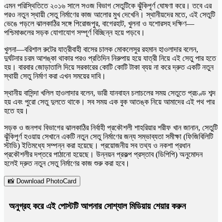
এমন পরিস্থিতিতে ২০১৬ সালে সওজ বিভাগ সেতুটিকে ঝুঁকিপূর্ণ ঘোষণা করে। তবে এর
পরও নতুন স্থায়ী সেতু নির্মাণের কাজ আলোর মুখ দেখেনি। স্থানীয়দের মতে, এই সেতুটি
ভেঙে পড়লে ঝালকাঠির সঙ্গে পিরোজপুর, বাগেরহাট, খুলনা ও যশোরসহ দক্ষিণ—
পশ্চিমাঞ্চলের সড়ক যোগাযোগ সম্পূর্ণ বিচ্ছিন্ন হয়ে পড়বে।
খুলনা—বরিশাল রুটের যাত্রীবাহী বাসের চালক মোকলেসুর রহমান হাওলাদার বলেন,
দুর্ঘটনার চরম আশঙ্কা থাকার পরও প্রতিদিন নিরুপায় হয়ে যাত্রী নিয়ে এই সেতু পার হতে
হয়। বারবার জোড়াতালি দিয়ে সরকারের কোটি কোটি টাকা ব্যয় না করে দ্রুত একটি নতুন
স্থায়ী সেতু নির্মাণ করা এখন সময়ের দাবি।
স্থানীয় বাসিন্দা খলিল হাওলাদার বলেন, ভারী যানবাহন চলাচলের সময় সেতুতে প্রচণ্ড শব্দ
হয় এবং পুরো সেতু দুলতে থাকে। সব সময় এক বুক আতঙ্ক নিয়ে আমাদের এই পথ পার
হতে হয়।
সড়ক ও জনপথ বিভাগের ঝালকাঠির নির্বাহী প্রকৌশলী শাহরিয়ার শরীফ খান জানান, সেতুটি
ঝুঁকিপূর্ণ হওয়ায় সেখানে একটি নতুন সেতু নির্মাণের জন্য সম্ভাব্যতা সমীক্ষা (ফিজিবিলিটি
স্টাডি) ইতিমধ্যে সম্পন্ন করা হয়েছে। প্রয়োজনীয় সব তথ্য ও নকশা প্রধান
প্রকৌশলীর দপ্তরে পাঠানো হয়েছে। উন্নয়ন প্রকল্প প্রস্তাব (ডিপিপি) অনুমোদন
হলেই দ্রুত নতুন সেতু নির্মাণের কাজ শুরু করা হবে।
📸 Download PhotoCard
অনুগ্রহ করে এই পোস্টটি আপনার সোশ্যাল মিডিয়ায় শেয়ার করুন