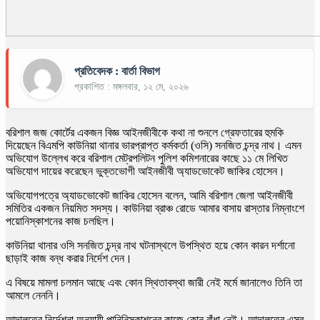
প্রতিবেদক : বার্তা বিভাগ
প্রকাশিত : মঙ্গলবার, ১২ মে, ২০২৬
বরিশাল জজ কোর্টের একজন বিজ্ঞ আইনজীবীকে কথা না শুনলে গ্রেফতারের হুমকি
দিয়েছেন বিএমপি কাউনিয়া থানার ভারপ্রাপ্ত কর্মকর্তা (ওসি) সনজিত চন্দ্র নাথ। এমন
অভিযোগ উল্লেখ করে বরিশাল মেট্রপলিটন পুলিশ কমিশনারের কাছে ১১ মে লিখিত
অভিযোগ দায়ের করেছেন ভুক্তভোগী আইনজীবী অ্যাডভোকেট জাকির হোসেন।
অভিযোগপত্রে অ্যাডভোকেট জাকির হোসেন বলেন, আমি বরিশাল জেলা আইনজীবী
সমিতির একজন নিয়মিত সদস্য। কাউনিয়া ব্রাঞ্চ রোডে আমার বাসায় রাস্তার নিম্নাংশে
পয়োনিস্কাশনের কাজ চলছিল।
কাউনিয়া থানার ওসি সনজিত চন্দ্র নাথ ঘটনাস্থলে উপস্থিত হয়ে কোন কারন দর্শানো
ছাড়াই কাজ বন্ধ করার নির্দেশ দেন।
এ বিষয়ে মামলা চলমান আছে এবং কোন স্থিতাবস্থা জারী নেই মর্মে জানালেও তিনি তা
আমলে নেননি।
আদালতের নির্দেশনা অনুযায়ী পানিনিস্কাশনের কাজে কোন বাঁধা নেই। আদালতের এসব