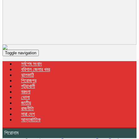
Toggle navigation
সর্বশেষ সংবাদ
বরিশাল জেলার খবর
ঝালকাঠি
পিরোজপুর
পটুয়াখালী
বরগুনা
ভোলা
জাতীয়
রাজনীতি
সারা দেশ
আন্তর্জাতিক
শিরোনাম