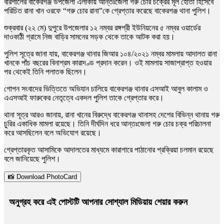
বরিশালের
বাকেরগঞ্জ উপজেলা
এলাকায় আন্তঃজেলা গরু চোর চক্রের মূল হোতা হিসেবে
পরিচিত রানা খান ওরফে “গরু চোর রানা”কে গ্রেপ্তার করেছে
বাকেরগঞ্জ থানা পুলিশ
।
শুক্রবার (২২ মে) দুপুরে উপজেলার ১২ নম্বর রঙ্গশ্রী ইউনিয়নের ৫ নম্বর ওয়ার্ডের
দাওকাঠী গ্রামে নিজ বাড়ির সামনের সড়ক থেকে তাকে আটক করা হয়।
পুলিশ সূত্রে জানা যায়,
বাকেরগঞ্জ থানা
র জিআর ১০৪/২০২১ নম্বর মামলায় আদালত রানা
খানকে পাঁচ বছরের বিনাশ্রম কারাদণ্ড প্রদান করেন। ওই মামলায় সাজাপ্রাপ্ত হওয়ার
পর থেকেই তিনি পলাতক ছিলেন।
গোপন সংবাদের ভিত্তিতে অভিযান চালিয়ে বাকেরগঞ্জ থানার এসআই আবুল কালাম ও
এএসআই ফারুকের নেতৃত্বে একদল পুলিশ তাকে গ্রেপ্তার করে।
থানা সূত্র আরও জানায়, রানা খানের বিরুদ্ধে বাকেরগঞ্জ থানাসহ দেশের বিভিন্ন থানায় গরু
চুরির একাধিক মামলা রয়েছে। তিনি দীর্ঘদিন ধরে আন্তঃজেলা গরু চোর চক্র পরিচালনা
করে আসছিলেন বলে অভিযোগ রয়েছে।
গ্রেপ্তারকৃত আসামিকে আদালতের মাধ্যমে কারাগারে পাঠানোর প্রক্রিয়া চলমান রয়েছে
বলে জানিয়েছে পুলিশ।
📸 Download PhotoCard
অনুগ্রহ করে এই পোস্টটি আপনার সোশ্যাল মিডিয়ায় শেয়ার করুন