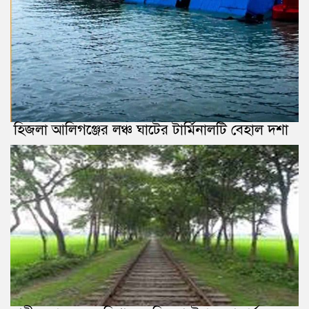
হিজলা আলিগঞ্জের লঞ্চ ঘাটের টার্মিনালটি বেহাল দশা