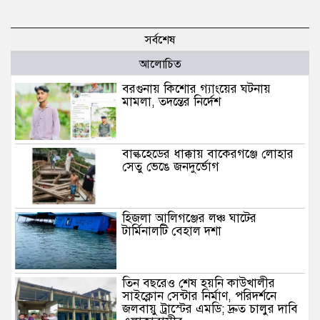
সর্বশেষ
আলোচিত
বরগুনায় কিশোর গ্যাংয়ের ঘটনায়
মামলা, তদন্তের নির্দেশ
বাল্কহেডের ধাক্কায় বাকেরগঞ্জে লোহার
সেতু ভেঙে জনদুর্ভোগ
হিজলা আলিগঞ্জের লঞ্চ ঘাটের
টার্মিনালটি বেহাল দশা
তিন বছরেও শেষ হয়নি কাউখালীর
সাইক্লোন সেন্টার নির্মাণ, পরিদর্শনে
জলবায়ু ট্রাস্টের এমডি; দ্রুত চালুর দাবি