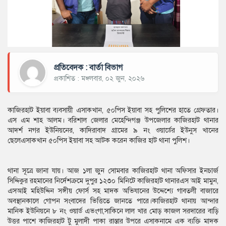
প্রতিবেদক : বার্তা বিভাগ
প্রকাশিত : মঙ্গলবার, ০২ জুন, ২০২৬
কাজিরহাট ইয়াবা ব্যবসায়ী এসাকখান, ৫০পিস ইয়াবা সহ পুলিশের হাতে গ্রেফতার।
এস এম শাহ আলম। বরিশাল জেলার মেহেন্দিগঞ্জ উপজেলার কাজিরহাট থানার
আদর্শ নগর ইউনিয়নের, কাদিরাবাদ গ্রামের ৯ নং ওয়ার্ডের ইউনুস খানের
ছেলেএসাকখান ৫০পিস ইয়াবা সহ আটক করেন কাজির হাট থানা পুলিশ।
থানা সূত্রে জানা যায়। আজ ১লা জুন সোমবার কাজিরহাট থানা অফিসার ইনচার্জ
সিদ্দিকুর রহমানের নির্দেশক্রমে দুপুর ১২৩০ মিনিটে কাজিরহাট থানারএস আই মামুন,
এসআই মহিউদ্দিন সঙ্গীয় ফোর্স সহ মাদক অভিযানের উদ্দেশ্যে গাবতলী বাজারে
অবস্থানকালে গোপন সংবাদের ভিত্তিতে জানতে পারে।কাজিরহাট থানায় আন্দার
মানিক ইউনিয়নে ৮ নং ওয়ার্ড এভংগা,সাকিনে লাল খার মোড় কাজল সরদারের বাড়ি
উত্তর পাশে কাজিরহাট টু মুলাদী পাকা রাস্তার উপরে এসাকনামে এক ব্যক্তি মাদক