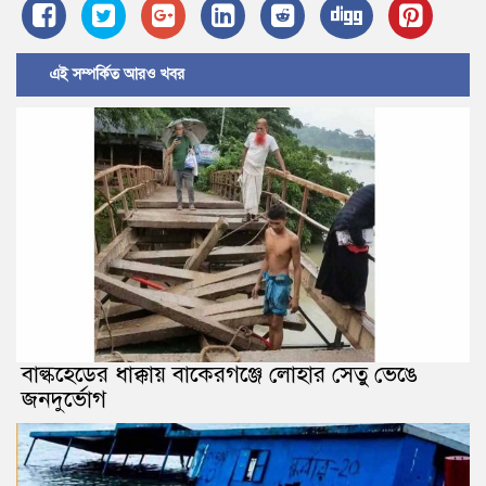
এই সম্পর্কিত আরও খবর
বাল্কহেডের ধাক্কায় বাকেরগঞ্জে লোহার সেতু ভেঙে
জনদুর্ভোগ