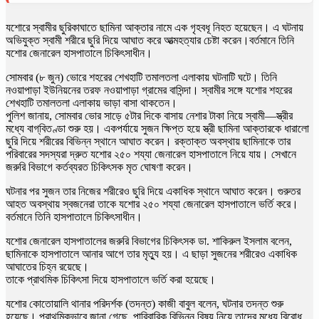
যশোরে স্বামীর ছুরিকাঘাতে ছামিনা আক্তার নামে এক গৃহবধূ নিহত হয়েছেন। এ ঘটনায়
অভিযুক্ত স্বামী শরীরে ছুরি দিয়ে আঘাত করে আত্মহত্যার চেষ্টা করেন।বর্তমানে তিনি
যশোর জেনারেল হাসপাতালে চিকিৎসাধীন।
সোমবার (৮ জুন) ভোরে শহরের শেখহাটি তমালতলা এলাকায় ঘটনাটি ঘটে। তিনি
নওয়াপাড়া ইউনিয়নের তরফ নওয়াপাড়া গ্রামের বাসিন্দা। স্বামীর সঙ্গে যশোর শহরের
শেখহাটি তমালতলা এলাকায় ভাড়া বাসা থাকতেন।
পুলিশ জানায়, সোমবার ভোর সাড়ে ৫টার দিকে বাসায় নেশার টাকা নিয়ে স্বামী—স্ত্রীর
মধ্যে বাগ্‌বিতণ্ডা শুরু হয়। একপর্যায়ে সুজন ক্ষিপ্ত হয়ে স্ত্রী ছামিনা আক্তারকে ধারালো
ছুরি দিয়ে শরীরের বিভিন্ন স্থানে আঘাত করেন। রক্তাক্ত অবস্থায় ছামিনাকে তার
পরিবারের সদস্যরা দ্রুত যশোর ২৫০ শয্যা জেনারেল হাসপাতালে নিয়ে যায়। সেখানে
জরুরি বিভাগে কর্তব্যরত চিকিৎসক মৃত ঘোষণা করেন।
ঘটনার পর সুজন তার নিজের শরীরেও ছুরি দিয়ে একাধিক স্থানে আঘাত করেন। গুরুতর
আহত অবস্থায় স্বজনেরা তাকে যশোর ২৫০ শয্যা জেনারেল হাসপাতালে ভর্তি করে।
বর্তমানে তিনি হাসপাতালে চিকিৎসাধীন।
যশোর জেনারেল হাসপাতালের জরুরি বিভাগের চিকিৎসক ডা. শাকিরুল ইসলাম বলেন,
ছামিনাকে হাসপাতালে আনার আগে তার মৃত্যু হয়। এ ছাড়া সুজনের শরীরেও একাধিক
আঘাতের চিহ্ন রয়েছে।
তাকে প্রাথমিক চিকিৎসা দিয়ে হাসপাতালে ভর্তি করা হয়েছে।
যশোর কোতোয়ালি থানার পরিদর্শক (তদন্ত) কাজী বাবুল বলেন, ঘটনার তদন্ত শুরু
হয়েছে। প্রাথমিকভাবে জানা গেছে, পারিবারিক বিভিন্ন বিষয় নিয়ে তাদের মধ্যে বিরোধ