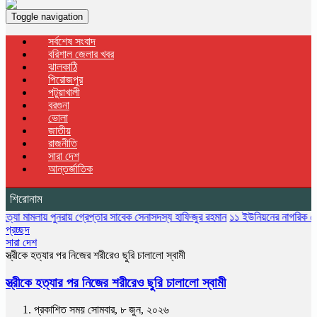
Toggle navigation
সর্বশেষ সংবাদ
বরিশাল জেলার খবর
ঝালকাঠি
পিরোজপুর
পটুয়াখালী
বরগুনা
ভোলা
জাতীয়
রাজনীতি
সারা দেশ
আন্তর্জাতিক
শিরোনাম
ায় পুনরায় গ্রেপ্তার সাবেক সেনাসদস্য হাফিজুর রহমান
১১ ইউনিয়নের নাগরিক সেবা বন্ধ, ভোগ
প্রচ্ছদ
সারা দেশ
স্ত্রীকে হত্যার পর নিজের শরীরেও ছুরি চালালো স্বামী
স্ত্রীকে হত্যার পর নিজের শরীরেও ছুরি চালালো স্বামী
প্রকাশিত সময় সোমবার, ৮ জুন, ২০২৬