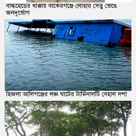
বাল্কহেডের ধাক্কায় বাকেরগঞ্জে লোহার সেতু ভেঙে
জনদুর্ভোগ
হিজলা আলিগঞ্জের লঞ্চ ঘাটের টার্মিনালটি বেহাল দশা