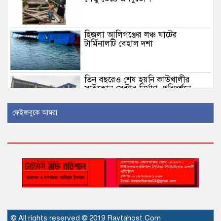
হিজলা আলিগঞ্জের লঞ্চ ঘাটের
টার্মিনালটি বেহাল দশা
তিন বছরেও শেষ হয়নি কাউখালীর
সাইক্লোন সেন্টার নির্মাণ, পরিদর্শনে
জলবায়ু ট্রাস্টের এমডি; দ্রুত চালুর দাবি
এলাকাবাসীর
ফেইজবুকে আমরা
ডেপুটি স্পিকারের স্বাক্ষর জালের
অভিযোগ: বরগুনার এসি ল্যান্ডের
বিরুদ্ধে মামলা
সিলেটের ওসমানীনগরে দুই বাসের
সংঘর্ষে নিহত ৯, আহত ১৩
বিচার বিভাগের প্রধান সংকট মানবিক
© All rights reserved © 2019 Raytahost.Com