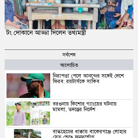
টং দোকানে আড্ডা দিলেন তথ্যমন্ত্রী
সর্বশেষ
আলোচিত
নিরাপত্তা পেলে আনন্দের সঙ্গেই দেশে
ফিরব: রয়টার্সকে সাকিব
বরগুনায় কিশোর গ্যাংয়ের ঘটনায়
মামলা, তদন্তের নির্দেশ
বাল্কহেডের ধাক্কায় বাকেরগঞ্জে লোহার
সেতু ভেঙে জনদুর্ভোগ