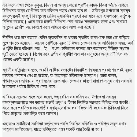
এর ফলে এখন থেকে কুকুর, বিড়াল বা অন্য কোনো প্রাণীর কামড় কিংবা আঁচড় লাগলে
চিকিৎসার জন্য রোগীদের আর বরিশাল শহরে যেতে হবে না। উজিরপুর উপজেলা স্বাস্থ্য
কমপ্লেক্সেই সম্পূর্ণ বিনামূল্যে রেবিস ভ্যাকসিন গ্রহণ করা যাবে বলে হাসপাতাল কর্তৃপক্ষ
নিশ্চিত করেছে। এতে করে জরুরি চিকিৎসা সেবা আরও সহজলভ্য হলো এবং সাধারণ
মানুষের দুর্ভোগ অনেকাংশে কমে আসবে বলে আশা করা হচ্ছে।
দীর্ঘদিন ধরে হাসপাতালে রেবিস ভ্যাকসিন না থাকায় স্থানীয় জনগণকে চরম ভোগান্তির
মুখে পড়তে হয়েছে। অনেক রোগীকে দ্রুত চিকিৎসা নেওয়ার জন্য অতিরিক্ত সময়, অর্থ
ও ঝুঁকি নিয়ে বরিশাল শের—ই—বাংলা মেডিকেল কলেজ হাসপাতালসহ বিভিন্ন স্থানে
ছুটে যেতে হয়েছে। বিশেষ করে দুর্গম ও গ্রামীণ এলাকার মানুষদের জন্য এটি ছিল বড়
ধরনের একটি দুর্ভোগ।
স্থানীয় বাসিন্দাদের মতে, জরুরি এ টিকা সংকটের বিষয়টি গণমাধ্যমে প্রকাশের পরই দ্রুত
কার্যকর পদক্ষেপ নেওয়া হয়েছে, যা অত্যন্ত ইতিবাচক উদ্যোগ। তারা বলেন,
গণমাধ্যমের ভূমিকা ও প্রশাসনের দ্রুত সাড়া দেওয়ার কারণে সাধারণ মানুষ এখন সরাসরি
উপজেলা পর্যায়ে চিকিৎসা সেবা পাবে।
এ বিষয়ে সচেতন মহল মনে করেন, শুধু রেবিস ভ্যাকসিন নয়, উপজেলা স্বাস্থ্য
কমপ্লেক্সগুলোতে সব ধরনের জরুরি ওষুধ ও টিকার নিয়মিত সরবরাহ নিশ্চিত করা জরুরি।
এতে করে প্রান্তিক জনগোষ্ঠীর স্বাস্থ্যসেবা আরও শক্তিশালী হবে এবং চিকিৎসা নিতে
গিয়ে মানুষের ভোগান্তি কমে আসবে।
এছাড়াও স্থানীয়রা সংশ্লিষ্ট কর্তৃপক্ষের প্রতি নিয়মিত মনিটরিং ও পর্যাপ্ত মজুদ রাখার
আহ্বান জানিয়েছেন, যাতে ভবিষ্যতে এমন সংকট আর তৈরি না হয়।