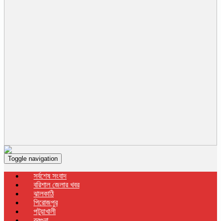
Toggle navigation
সর্বশেষ সংবাদ
বরিশাল জেলার খবর
ঝালকাঠি
পিরোজপুর
পটুয়াখালী
বরগুনা