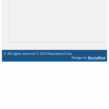
© All rights reserved © 2019 Raytahost.Com
Design by
RaytaHost