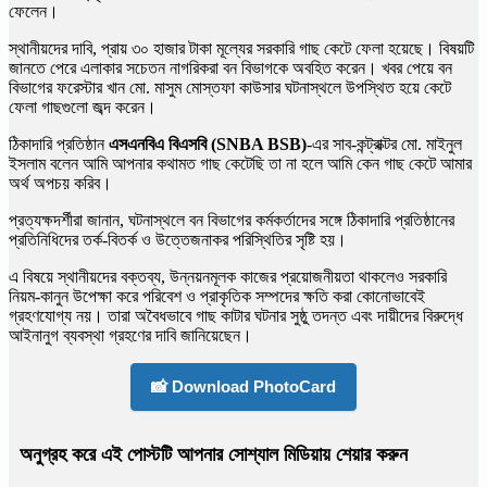
ফেলেন।
স্থানীয়দের দাবি, প্রায় ৩০ হাজার টাকা মূল্যের সরকারি গাছ কেটে ফেলা হয়েছে। বিষয়টি
জানতে পেরে এলাকার সচেতন নাগরিকরা বন বিভাগকে অবহিত করেন। খবর পেয়ে বন
বিভাগের ফরেস্টার খান মো. মাসুম মোস্তফা কাউসার ঘটনাস্থলে উপস্থিত হয়ে কেটে
ফেলা গাছগুলো জব্দ করেন।
ঠিকাদারি প্রতিষ্ঠান
এসএনবিএ বিএসবি (SNBA BSB)
-এর সাব-কন্ট্রাক্টর মো. মাইনুল
ইসলাম বলেন আমি আপনার কথামত গাছ কেটেছি তা না হলে আমি কেন গাছ কেটে আমার
অর্থ অপচয় করিব।
প্রত্যক্ষদর্শীরা জানান, ঘটনাস্থলে বন বিভাগের কর্মকর্তাদের সঙ্গে ঠিকাদারি প্রতিষ্ঠানের
প্রতিনিধিদের তর্ক-বিতর্ক ও উত্তেজনাকর পরিস্থিতির সৃষ্টি হয়।
এ বিষয়ে স্থানীয়দের বক্তব্য, উন্নয়নমূলক কাজের প্রয়োজনীয়তা থাকলেও সরকারি
নিয়ম-কানুন উপেক্ষা করে পরিবেশ ও প্রাকৃতিক সম্পদের ক্ষতি করা কোনোভাবেই
গ্রহণযোগ্য নয়। তারা অবৈধভাবে গাছ কাটার ঘটনার সুষ্ঠু তদন্ত এবং দায়ীদের বিরুদ্ধে
আইনানুগ ব্যবস্থা গ্রহণের দাবি জানিয়েছেন।
📸 Download PhotoCard
অনুগ্রহ করে এই পোস্টটি আপনার সোশ্যাল মিডিয়ায় শেয়ার করুন