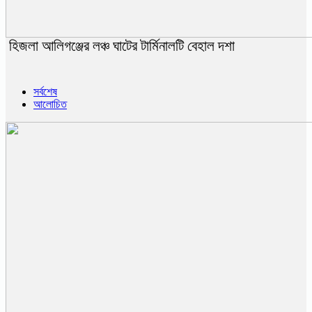
হিজলা আলিগঞ্জের লঞ্চ ঘাটের টার্মিনালটি বেহাল দশা
সর্বশেষ
আলোচিত