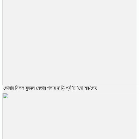
ডোবায় মিলল যুবদল নেতার গলায় দ’ড়ি প্যাঁ’চা’নো মর/দেহ