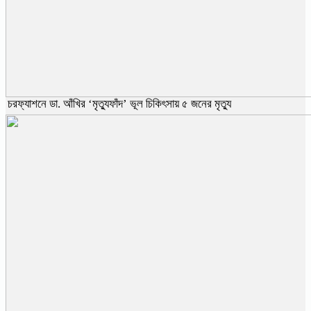
চরফ্যাশনে ডা. আঁখির ‘মৃত্যুফাঁদ’ ভূল চিকিৎসায় ৫ জনের মৃত্যু