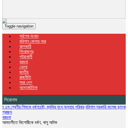
Toggle navigation
সর্বশেষ সংবাদ
বরিশাল জেলার খবর
ঝালকাঠি
পিরোজপুর
পটুয়াখালী
বরগুনা
ভোলা
জাতীয়
রাজনীতি
সারা দেশ
আন্তর্জাতিক
শিরোনাম
ীর শিশুকে ধর্ষণচেষ্টা, হুমকির মুখে অসহায় পরিবার
বরিশাল সরকারি কলেজ ছাত্রদলের বৃক্ষরোপণ 
প্রচ্ছদ
বরগুনা
আমতলীতে কিশোরীকে ধর্ষণ, খালু আটক