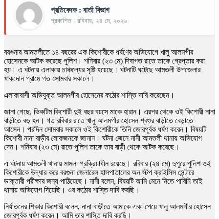
প্রতিবেদক : বার্তা বিভাগ
প্রকাশিত : রবিবার, ২৪ মে, ২০২৬
বরগুনার আমতলীতে ১৪ বছরের এক কিশোরীকে ধর্ষণের অভিযোগে খালু আলমগীর
হোসেনকে আটক করেছে পুলিশ। শনিবার (২৩ মে) দিবাগত রাতে তাকে গ্রেপ্তার করা
হয়। এ ঘটনায় এলাকায় চাঞ্চল্যের সৃষ্টি হয়েছে। ঘটনাটি ঘটেছে আমতলী উপজেলার
খাকদোন গ্রামে গত সোমবার সকালে।
এলাকাবাসী অভিযুক্ত আলমগীর হোসেনের কঠোর শাস্তি দাবি করেছেন।
জানা গেছে, ভিকটিম কিশোরী দুই বছর বয়সে মাকে হারান। এরপর থেকে ওই কিশোরী নানা
বাড়ীতে বড় হন। গত রবিবার রাতে খালু আলমগীর হোসেন শ্বশুর বাড়ীতে বেড়াতে
আসেন। পরদিন সোমবার সকালে ওই কিশোরীকে তিনি জোরপুর্বক ধর্ষণ করেন। বিষয়টি
কিশোরী নানা বাড়ীর লোকজনকে জানান। ঘটনা জেনে নানী আমতলী থানায় অভিযোগ
দেন। শনিবার (২৩ মে) রাতে পুলিশ তাকে তার বাড়ী থেকে আটক করেছে।
এ ঘটনায় আমতলী থানায় মামলা প্রক্রিয়াধীন রয়েছে। রবিবার (২৪ মে) দুপুরে পুলিশ ওই
কিশোরীকে উদ্ধার করে বরগুনা জেনারেল হাসপাতালের অন স্টপ ক্রাইসিস সেন্টারে
ডাক্তারী পরীক্ষার জন্য পাঠিয়েছে। নানী বলেন, বিষয়টি আমি মেনে নিতে পারিনি তাই
থানায় অভিযোগ দিয়েছি। ওর কঠোর শাস্তি দাবি করছি।
নির্যাতনের শিকার কিশোরী বলেন, নানা বাড়ীতে আমাকে একা পেয়ে খালু আলমগীর হোসেন
জোরপুর্বক ধর্ষণ করেন। আমি তার শাস্তি দাবি করছি।